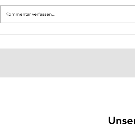
Kommentar verfassen...
Hallenkoordinator: Jan Richter
Schriftwartin
Fuschera-Pet
Unse