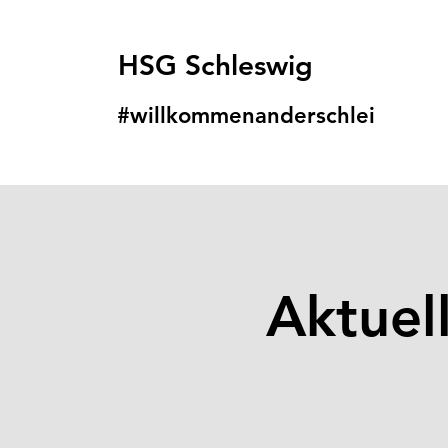
HSG Schleswig
#willkommenanders
chlei
Aktuel