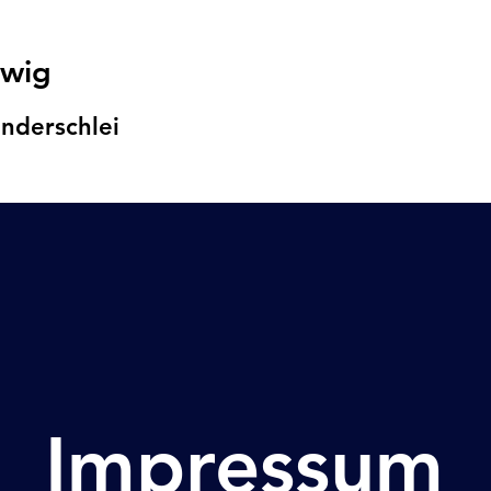
swig
nders
chlei
Impressum