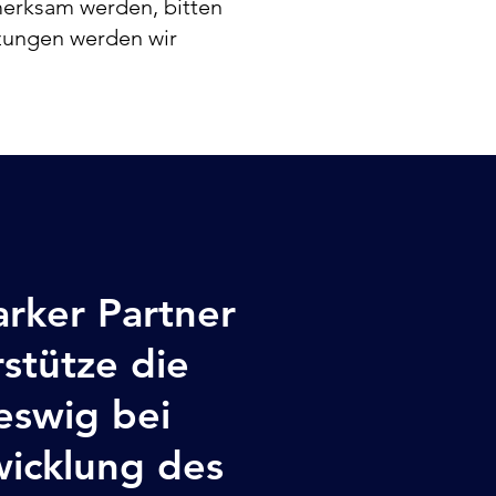
merksam werden, bitten
zungen werden wir
rker Partner
stütze die
eswig bei
wicklung des