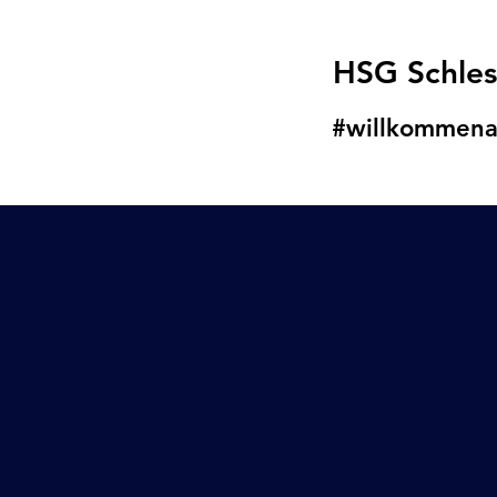
HSG Schle
#willkommena