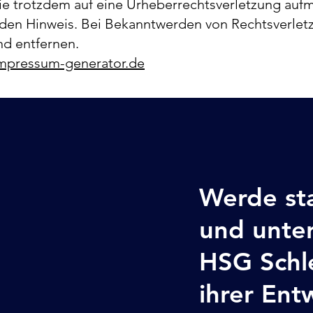
Sie trotzdem auf eine Urheberrechtsverletzung auf
den Hinweis. Bei Bekanntwerden von Rechtsverlet
nd entfernen.
mpressum-generator.de
Werde sta
und unter
HSG Schl
ihrer Ent