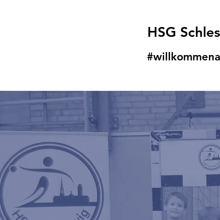
HSG Schle
#willkommena