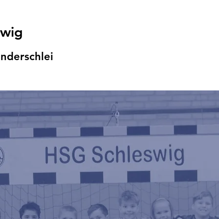
swig
nders
chlei