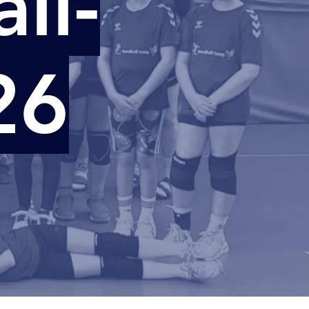
ll-
26