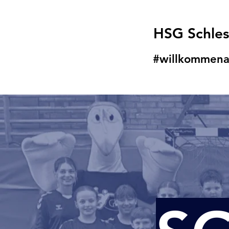
HSG Schle
#willkommena