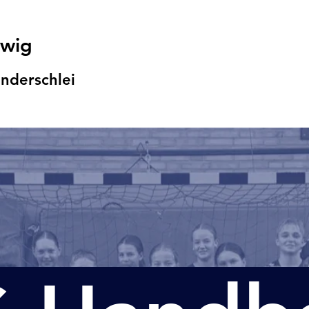
swig
nders
chlei