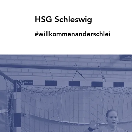
HSG Schleswig
#willkommenanders
chlei