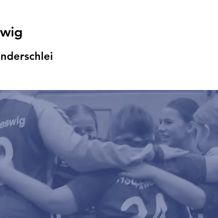
swig
nders
chlei