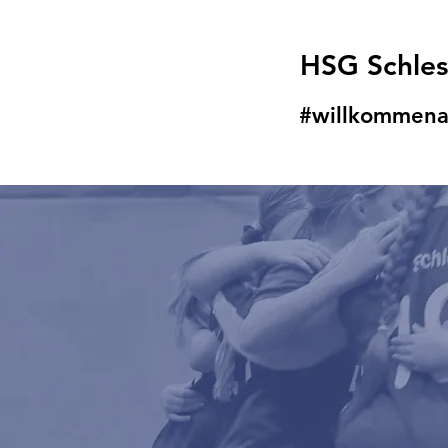
HSG Schle
#willkommena