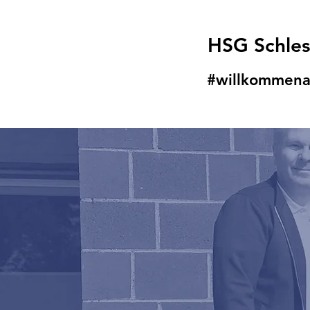
HSG Schle
#willkommena