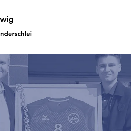
swig
nders
chlei