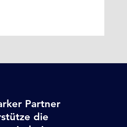
rker Partner
stütze die