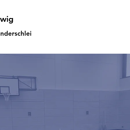
swig
nders
chlei