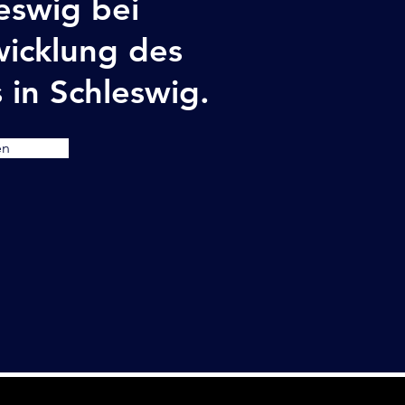
eswig bei
wicklung des
 in Schleswig.
en