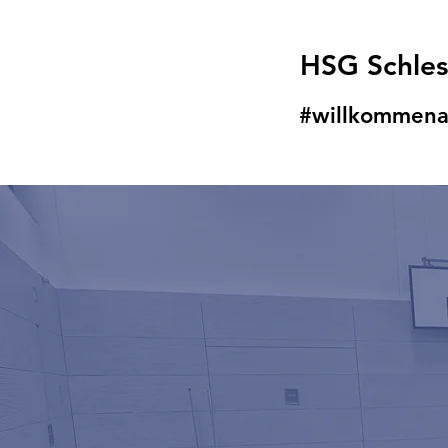
HSG Schle
#willkommena