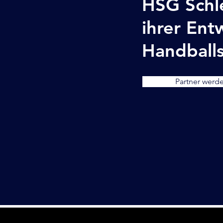
HSG Schl
ihrer Ent
Handballs
Partner werd