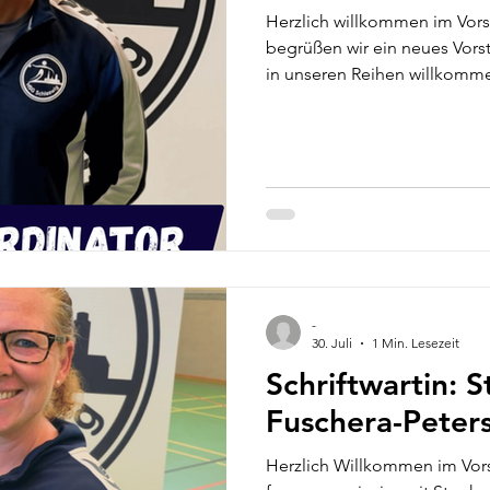
Herzlich willkommen im Vorst
begrüßen wir ein neues Vors
in unseren Reihen willkommen
Funktion des Hallenkoordina
Ansprechpartner aller Hallen 
Spielequipment verwalten u
Hausmeister und Stadt bezü
inkl. Interieur abbilden. Gan
Spielgemeinschaft nicht. Sei
-
30. Juli
1 Min. Lesezeit
Schriftwartin: 
Fuschera-Peter
Herzlich Willkommen im Vors