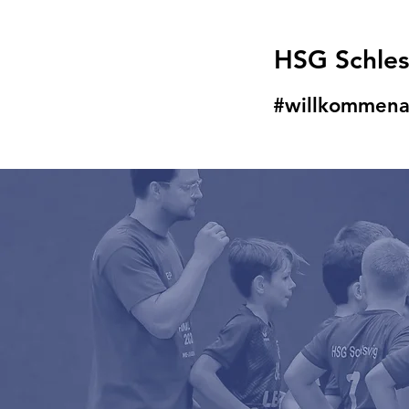
HSG Schle
#willkommena