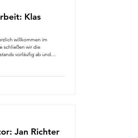
rbeit: Klas
erzlich willkommen im
e schließen wir die
stands vorläufig ab und
erer HSG-Familie! Klas wird
lichkeitsarbeit“ übernehmen.
Beiträge und öffentliche
HSG präsentiert. Wie sollte es
nbekannter in unserer HSG.
/spielten in unserer Jug
or: Jan Richter