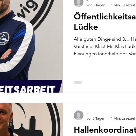
vor 3 Tagen
1 Min. Lesezeit
Öffentlichkeitsa
Lüdke
Alle guten Dinge sind 3… H
Vorstand, Klas! Mit Klas Lüdk
Planungen innerhalb des Vor
begrüßen ihn herzlich in uns
künftig die Funktion „Öffent
Er koordiniert Social-Media-
Termine, bei denen sich die 
anders sein: Klas ist kein U
Seine beiden Töchter spielen
-
vor 5 Tagen
1 Min. Lesezeit
Hallenkoordinat