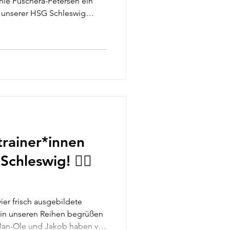
anie Fuschera-Petersen ein
 unserer HSG Schleswig
ird künftig die Funktion der
bei geht es längst nicht nur
en. Zu ihren Aufgaben
torische und interne
eibungslosen Ablauf unserer
 sind. Mit ihrem Engagement
trainer*innen
chleswig! 🤾‍♂️
ier frisch ausgebildete
 in unseren Reihen begrüßen
, Jan-Ole und Jakob haben vor