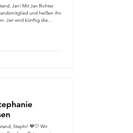
and, Jan! Mit Jan Richter
tandsmitglied und heißen ihn
. Jan wird künftig die
tors übernehmen. Er wird
sein, unser Trainings- und
nd das Bindeglied zwischen
glich Hallenangelegenheiten
z unbekannt ist Jan in unserer
ne Kinder spiele
Stephanie
sen
tand, Stephi! 💙🤍 Wir