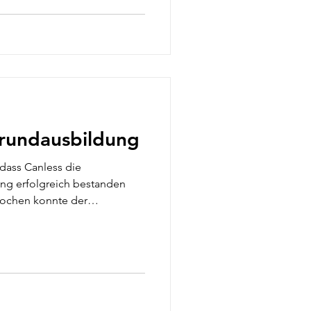
rg erfolgreich die
lltrainerin bzw. zum
 abgeschlossen. 👏 In der 40
 Ausbildung wurden
 rund um den Kinderhandball
gen des Werfens, Fangens
grundausbildung
 dass Canless die
ng erfolgreich bestanden
 Wochen konnte der
h abgeschlossen werden,
he Teil beim VR Bank Cup in
ert wurde. Damit verstärkt
2027 unser
d wird künftig vor allem im
setzt. Wir sind stolz auf