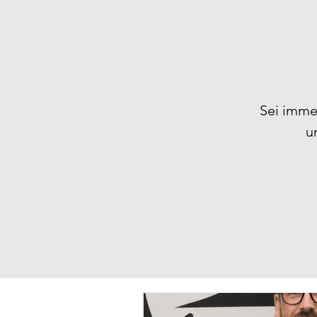
Sei imme
u