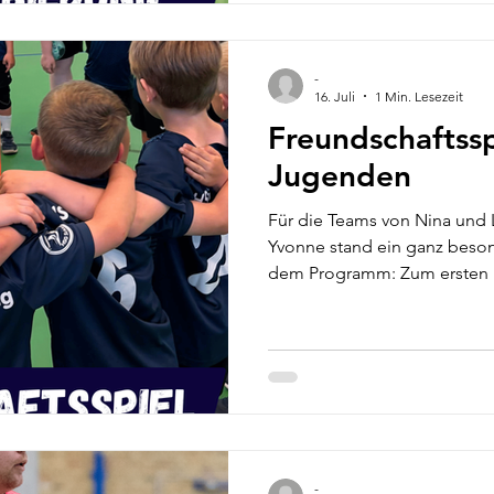
dieses Engagement und fre
-
16. Juli
1 Min. Lesezeit
Freundschaftssp
Jugenden
Für die Teams von Nina und 
Yvonne stand ein ganz beson
dem Programm: Zum ersten M
Jugenden aufeinander und fü
die erste Erfahrung auf dem
lange ist es her, dass die ers
gemacht wurden und entspr
Aufregung. Viele neue Eindr
Spielfläche, neue Regeln un
-