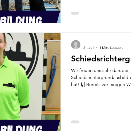
rund zwei Wochen in Flensbu
Ausbildung zur Kinderhandba
Kinderhandballtrainer (KHTA)
Lerneinheiten umfassenden
zahlreiche wichtige Themen
vermittelt. Von den Grundla
-
und Prellens ü
21. Juli
1 Min. Lesezeit
Schiedsrichter
Wir freuen uns sehr darüber,
Schiedsrichtergrundausbildu
hat! 🙌 Bereits vor einigen
theoretische Teil erfolgreic
bevor nun auch der praktisc
Silberstedt souverän gemeist
Canless ab der Saison 2026/
Schiedsrichter*innen-Team un
F- und E-Jugendbereich einge