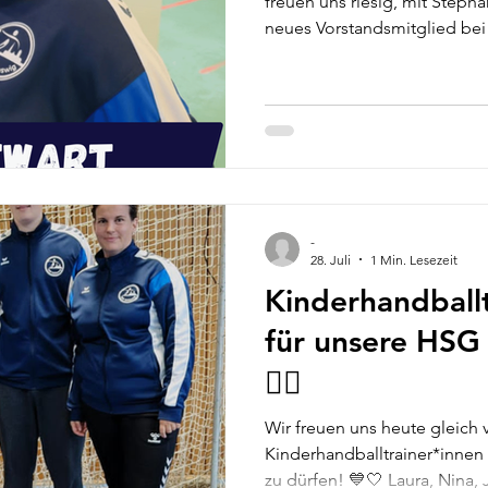
freuen uns riesig, mit Steph
neues Vorstandsmitglied bei
begrüßen zu dürfen! Stephi w
Schriftwartin übernehmen. Da
um das Führen von Protokoll
gehören zahlreiche organisa
Tätigkeiten, die für einen r
Vereinsarbeit unverzichtbar
wir
-
28. Juli
1 Min. Lesezeit
Kinderhandball
für unsere HSG S
🤾‍♀️
Wir freuen uns heute gleich v
Kinderhandballtrainer*innen
zu dürfen! 💙🤍 Laura, Nina