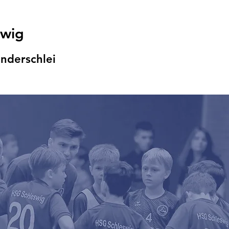
swig
nders
chlei