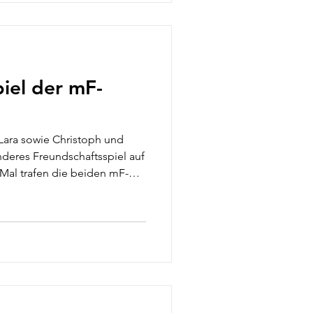
u
iel der mF-
Lara sowie Christoph und
deres Freundschaftsspiel auf
al trafen die beiden mF-
r viele Kinder war es sogar
 großen Feld. Noch gar nicht
ten Schritte bei den Minis
echend groß war die
ücke, eine deutlich größere
d anfangs auch ein bisschen