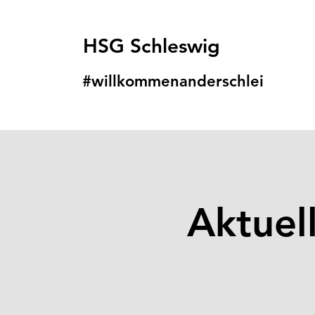
HSG Schleswig
#willkommenanders
chlei
Aktuel