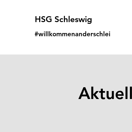
HSG Schleswig
#willkommenanders
chlei
Aktuel