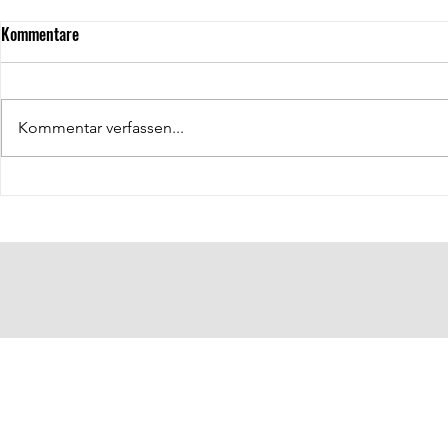
Kommentare
Kommentar verfassen...
Hallenkoordin
Öffentlichkeitsarbeit: Klas Lüdke