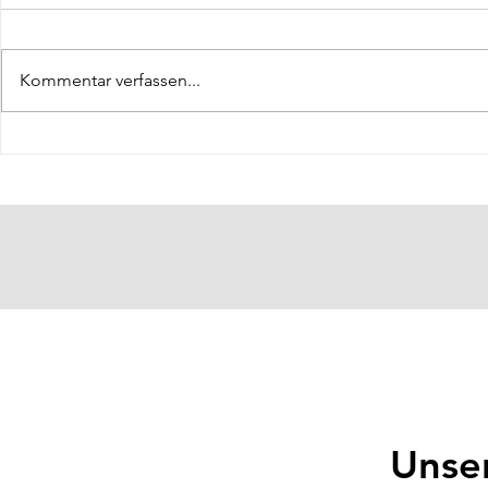
Kommentar verfassen...
Hallenkoordin
Öffentlichkeitsarbeit: Klas Lüdke
Unse