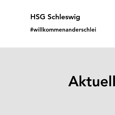
HSG Schleswig
#willkommenanders
chlei
Aktuel