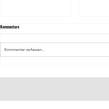
Kommentare
Kommentar verfassen...
Hallenkoordin
Öffentlichkeitsarbeit: Klas Lüdke