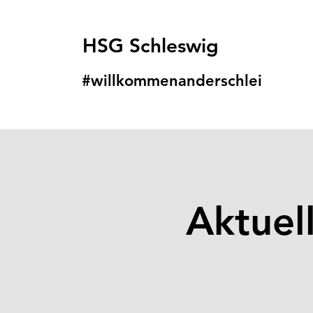
HSG Schleswig
#willkommenanders
chlei
Aktuel