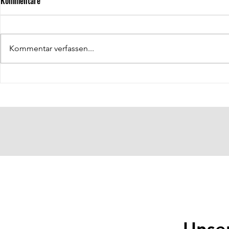
Kommentare
Kommentar verfassen...
Hallenkoordin
Öffentlichkeitsarbeit: Klas Lüdke
Unse