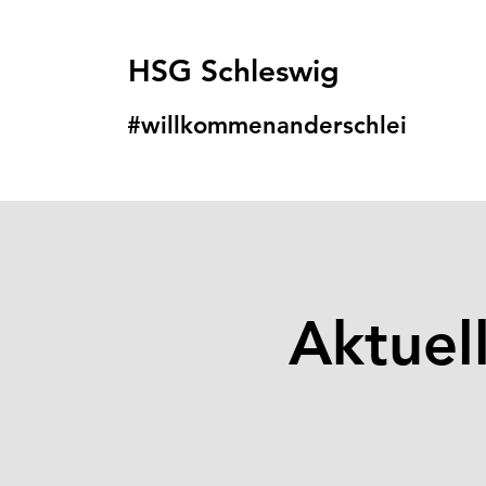
HSG Schleswig
#willkommenanders
chlei
Aktuel