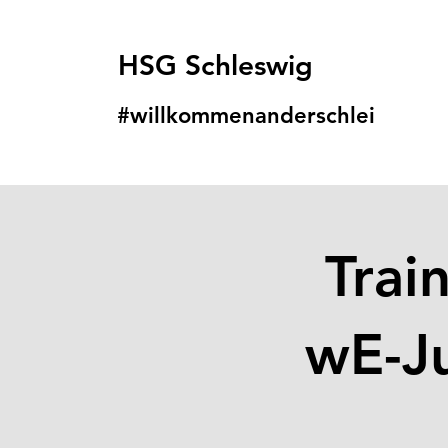
HSG Schleswig
#willkommenanders
chlei
Trai
wE-Ju