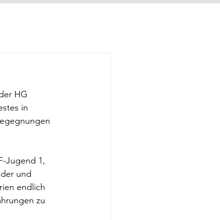
 der HG 
stes in 
 Begegnungen 
F-Jugend 1, 
der und 
ien endlich 
ahrungen zu 