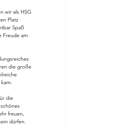
n wir als HSG 
en Platz 
htbar Spaß 
ie Freude am 
lungsreiches 
ren die große 
lreiche 
n kam.
für die 
 schönes 
hr freuen, 
ein dürfen.