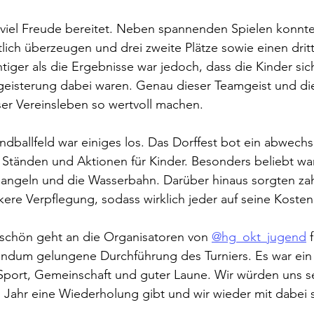
n viel Freude bereitet. Neben spannenden Spielen konnte
lich überzeugen und drei zweite Plätze sowie einen dritt
tiger als die Ergebnisse war jedoch, dass die Kinder sic
egeisterung dabei waren. Genau dieser Teamgeist und d
nser Vereinsleben so wertvoll machen.
ballfeld war einiges los. Das Dorffest bot ein abwechs
 Ständen und Aktionen für Kinder. Besonders beliebt wa
angeln und die Wasserbahn. Darüber hinaus sorgten zah
kere Verpflegung, sodass wirklich jeder auf seine Koste
eschön geht an die Organisatoren von 
@hg_okt_jugend
 
undum gelungene Durchführung des Turniers. Es war ein
port, Gemeinschaft und guter Laune. Wir würden uns se
Jahr eine Wiederholung gibt und wir wieder mit dabei s