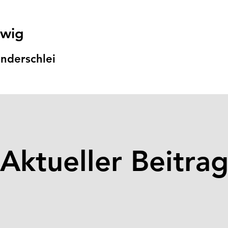
swig
nders
chlei
Aktueller Beitra