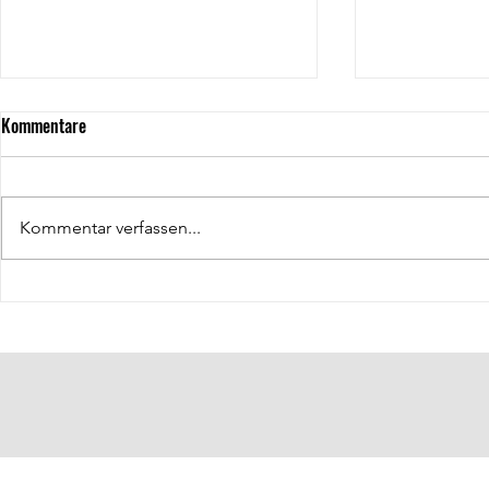
Kommentare
Kommentar verfassen...
Hallenkoordin
Öffentlichkeitsarbeit: Klas Lüdke