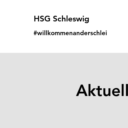
HSG Schleswig
#willkommenanders
chlei
Aktuel