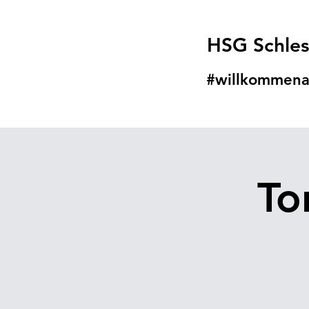
HSG Schle
#willkommena
To