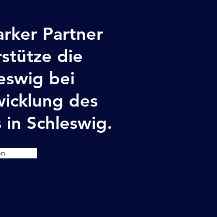
rker Partner
stütze die
eswig bei
wicklung des
 in Schleswig.
en