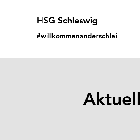
HSG Schleswig
#willkommenanders
chlei
Aktuel