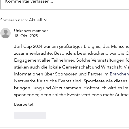
Kommentar verfassen...
Hallenkoordinator: Jan Richter
Schriftwartin
Sortieren nach:
Aktuell
Fuschera-Pet
Unknown member
18. Okt. 2025
Jörl-Cup 2024 war ein großartiges Ereignis, das Mensc
zusammenbrachte. Besonders beeindruckend war die Org
Engagement aller Teilnehmer. Solche Veranstaltungen fö
stärken auch die lokale Gemeinschaft und Wirtschaft. Vi
Informationen über Sponsoren und Partner im 
Branche
Netzwerke für solche Events sind. Sportfeste wie dieses
bringen Jung und Alt zusammen. Hoffentlich wird es im
spannender, denn solche Events verdienen mehr Aufmer
Bearbeitet
Gefällt mir