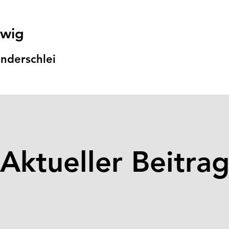
swig
nders
chlei
Aktueller Beitra