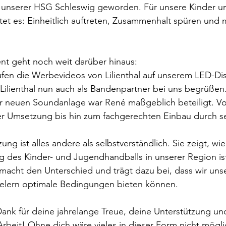
unserer HSG Schleswig geworden. Für unsere Kinder u
t es: Einheitlich auftreten, Zusammenhalt spüren und mi
t geht noch weit darüber hinaus:
aufen die Werbevideos von Lilienthal auf unserem LED-Dis
 Lilienthal nun auch als Bandenpartner bei uns begrüßen
r neuen Soundanlage war René maßgeblich beteiligt. Vo
er Umsetzung bis hin zum fachgerechten Einbau durch s
ung ist alles andere als selbstverständlich. Sie zeigt, wi
g des Kinder- und Jugendhandballs in unserer Region is
acht den Unterschied und trägt dazu bei, dass wir uns
ielern optimale Bedingungen bieten können.
Dank für deine jahrelange Treue, deine Unterstützung un
Arbeit! Ohne dich wäre vieles in dieser Form nicht mögli