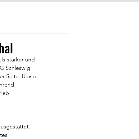
hal
als starker und 
SG Schleswig 
er Seite. Umso 
hrend 
rieb 
usgestattet. 
tes 