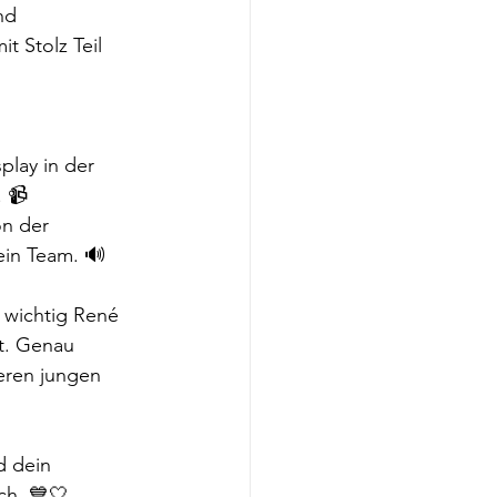
nd 
t Stolz Teil 
play in der 
. 📹
n der 
ein Team. 🔊
e wichtig René 
t. Genau 
eren jungen 
d dein 
ch. 💙🤍