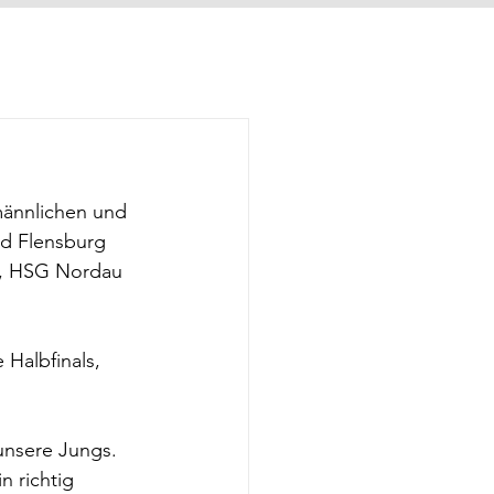
männlichen und 
nd Flensburg 
W, HSG Nordau 
Halbfinals, 
unsere Jungs. 
n richtig 