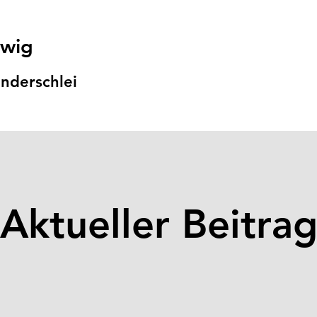
swig
nders
chlei
Aktueller Beitra