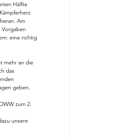
iten Hälfte 
 Kämpferherz 
 heran. Am 
en Vorgaben 
m: eine richtig 
t mehr an die 
ch das 
genden 
lagen geben.
SZOWW zum 2. 
dazu unsere 