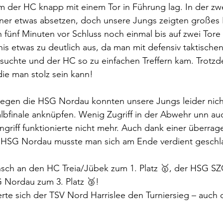
em der HC knapp mit einem Tor in Führung lag. In der zwe
ner etwas absetzen, doch unsere Jungs zeigten großes
 fünf Minuten vor Schluss noch einmal bis auf zwei Tore
nis etwas zu deutlich aus, da man mit defensiv taktisch
rsuchte und der HC so zu einfachen Treffern kam. Trotzde
die man stolz sein kann!
 gegen die HSG Nordau konnten unsere Jungs leider nich
lbfinale anknüpfen. Wenig Zugriff in der Abwehr unn au
riff funktionierte nicht mehr. Auch dank einer überra
r HSG Nordau musste man sich am Ende verdient gesch
sch an den HC Treia/Jübek zum 1. Platz 🥇, der HSG 
 Nordau zum 3. Platz 🥉!
rte sich der TSV Nord Harrislee den Turniersieg – auch 